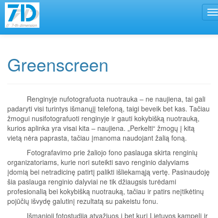
Greenscreen
Renginyje nufotografuota nuotrauka – ne naujiena, tai gali
padaryti visi turintys išmanųjį telefoną, taigi beveik bet kas. Tačiau
žmogui nusifotografuoti renginyje ir gauti kokybišką nuotrauką,
kurios aplinka yra visai kita – naujiena. „Perkelti“ žmogų į kitą
vietą nėra paprasta, tačiau įmanoma naudojant žalią foną.
Fotografavimo prie žaliojo fono paslauga skirta renginių
organizatoriams, kurie nori suteikti savo renginio dalyviams
įdomią bei netradicinę patirtį palikti išliekamąją vertę. Pasinaudoję
šia paslauga renginio dalyviai ne tik džiaugsis turėdami
profesionalią bei kokybišką nuotrauką, tačiau ir patirs neįtikėtinų
pojūčių išvydę galutinį rezultatą su pakeistu fonu.
Išmanioji fotostudija atvažiuos į bet kurį Lietuvos kampelį ir