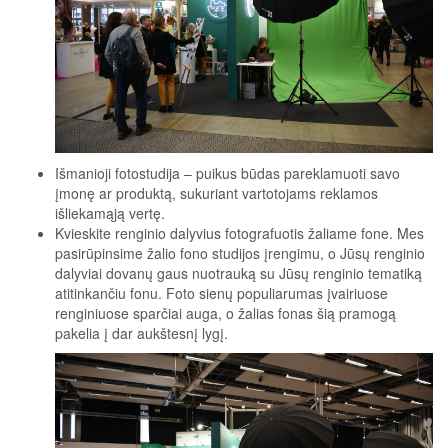
Išmanioji fotostudija – puikus būdas pareklamuoti savo
įmonę ar produktą, sukuriant vartotojams reklamos
išliekamąją vertę.
Kvieskite renginio dalyvius fotografuotis žaliame fone. Mes
pasirūpinsime žalio fono studijos įrengimu, o Jūsų renginio
dalyviai dovanų gaus nuotrauką su Jūsų renginio tematiką
atitinkančiu fonu. Foto sienų populiarumas įvairiuose
renginiuose sparčiai auga, o žalias fonas šią pramogą
pakelia į dar aukštesnį lygį.