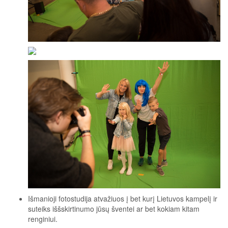
Išmanioji fotostudija atvažiuos į bet kurį Lietuvos kampelį ir
suteiks iššskirtinumo jūsų šventei ar bet kokiam kitam
renginiui.