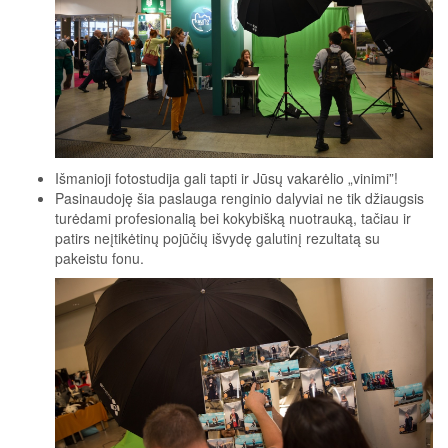
Išmanioji fotostudija gali tapti ir Jūsų vakarėlio „vinimi”!
Pasinaudoję šia paslauga renginio dalyviai ne tik džiaugsis
turėdami profesionalią bei kokybišką nuotrauką, tačiau ir
patirs neįtikėtinų pojūčių išvydę galutinį rezultatą su
pakeistu fonu.