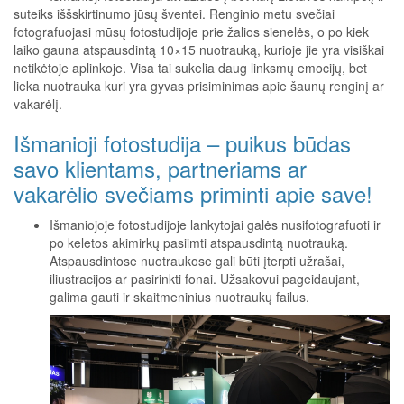
suteiks iššskirtinumo jūsų šventei. Renginio metu svečiai
fotografuojasi mūsų fotostudijoje prie žalios sienelės, o po kiek
laiko gauna atspausdintą 10×15 nuotrauką, kurioje jie yra visiškai
netikėtoje aplinkoje. Visa tai sukelia daug linksmų emocijų, bet
lieka nuotrauka kuri yra gyvas prisiminimas apie šaunų renginį ar
vakarėlį.
Išmanioji fotostudija – puikus būdas
savo klientams, partneriams ar
vakarėlio svečiams priminti apie save!
Išmaniojoje fotostudijoje lankytojai galės nusifotografuoti ir
po keletos akimirkų pasiimti atspausdintą nuotrauką.
Atspausdintose nuotraukose gali būti įterpti užrašai,
iliustracijos ar pasirinkti fonai. Užsakovui pageidaujant,
galima gauti ir skaitmeninius nuotraukų failus.