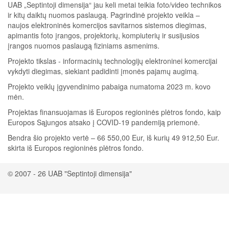
UAB „Septintoji dimensija“ jau keli metai teikia foto/video technikos
ir kitų daiktų nuomos paslaugą. Pagrindinė projekto veikla –
naujos elektroninės komercijos savitarnos sistemos diegimas,
apimantis foto įrangos, projektorių, kompiuterių ir susijusios
įrangos nuomos paslaugą fiziniams asmenims.
Projekto tikslas - informacinių technologijų elektroninei komercijai
vykdyti diegimas, siekiant padidinti įmonės pajamų augimą.
Projekto veiklų įgyvendinimo pabaiga numatoma 2023 m. kovo
mėn.
Projektas finansuojamas iš Europos regioninės plėtros fondo, kaip
Europos Sąjungos atsako į COVID-19 pandemiją priemonė.
Bendra šio projekto vertė – 66 550,00 Eur, iš kurių 49 912,50 Eur.
skirta iš Europos regioninės plėtros fondo.
© 2007 - 26 UAB "Septintoji dimensija"