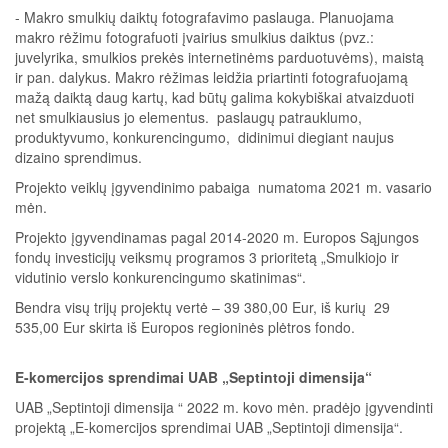
- Makro smulkių daiktų fotografavimo paslauga. Planuojama
makro rėžimu fotografuoti įvairius smulkius daiktus (pvz.:
juvelyrika, smulkios prekės internetinėms parduotuvėms), maistą
ir pan. dalykus. Makro rėžimas leidžia priartinti fotografuojamą
mažą daiktą daug kartų, kad būtų galima kokybiškai atvaizduoti
net smulkiausius jo elementus. paslaugų patrauklumo,
produktyvumo, konkurencingumo, didinimui diegiant naujus
dizaino sprendimus.
Projekto veiklų įgyvendinimo pabaiga numatoma 2021 m. vasario
mėn.
Projekto įgyvendinamas pagal 2014-2020 m. Europos Sąjungos
fondų investicijų veiksmų programos 3 prioritetą „Smulkiojo ir
vidutinio verslo konkurencingumo skatinimas“.
Bendra visų trijų projektų vertė – 39 380,00 Eur, iš kurių 29
535,00 Eur skirta iš Europos regioninės plėtros fondo.
E-komercijos sprendimai UAB „Septintoji dimensija“
UAB „Septintoji dimensija “ 2022 m. kovo mėn. pradėjo įgyvendinti
projektą „E-komercijos sprendimai UAB „Septintoji dimensija“.