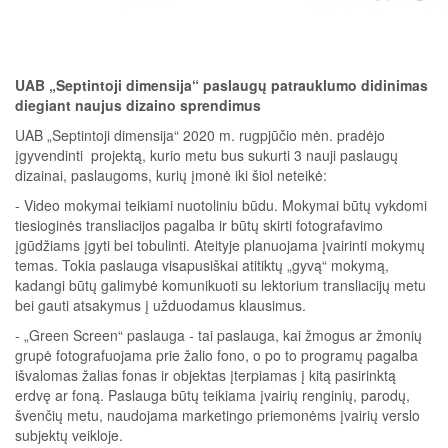
UAB „Septintoji dimensija“ paslaugų patrauklumo didinimas
diegiant naujus dizaino sprendimus
UAB „Septintoji dimensija“ 2020 m. rugpjūčio mėn. pradėjo
įgyvendinti projektą, kurio metu bus sukurti 3 nauji paslaugų
dizainai, paslaugoms, kurių įmonė iki šiol neteikė:
- Video mokymai teikiami nuotoliniu būdu. Mokymai būtų vykdomi
tiesioginės transliacijos pagalba ir būtų skirti fotografavimo
įgūdžiams įgyti bei tobulinti. Ateityje planuojama įvairinti mokymų
temas. Tokia paslauga visapusiškai atitiktų „gyvą“ mokymą,
kadangi būtų galimybė komunikuoti su lektorium transliacijų metu
bei gauti atsakymus į užduodamus klausimus.
- „Green Screen“ paslauga - tai paslauga, kai žmogus ar žmonių
grupė fotografuojama prie žalio fono, o po to programų pagalba
išvalomas žalias fonas ir objektas įterpiamas į kitą pasirinktą
erdvę ar foną. Paslauga būtų teikiama įvairių renginių, parodų,
švenčių metu, naudojama marketingo priemonėms įvairių verslo
subjektų veikloje.